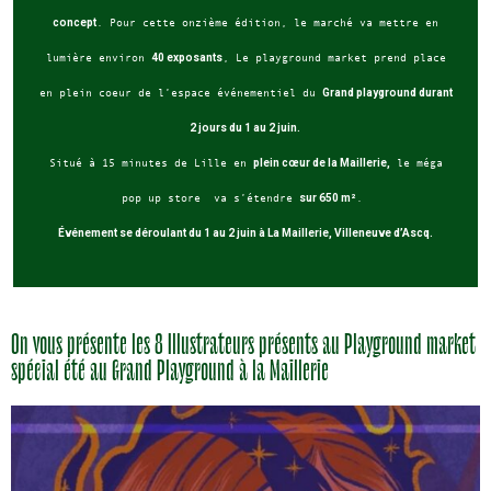
concept
. Pour cette onzième édition, le marché va mettre en
lumière environ
40 exposants
, Le playground market prend place
en plein coeur de l’espace événementiel du
Grand playground durant
2 jours du 1 au 2 juin.
Situé à 15 minutes de Lille en
plein cœur de la Maillerie,
le méga
pop up store va s’étendre
sur 650 m²
.
Événement se déroulant du 1 au 2 juin à La Maillerie, Villeneuve d’Ascq.
On vous présente les 8 Illustrateurs présents au Playground market
spécial été au Grand Playground à la Maillerie