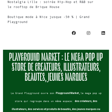
Nostalgia Lille : soirée Hip-Hop et R&B sur
le rooftop de Brique House
Boutique mode à Nice jusque -50 % | Grand
Playground
PLAYGROUND MARKET : LE MEGA POP UP
STORE DE CREATEURS, ILLUSTRATEURS,
BEAUTES, JEUNES MARQUES
Le Grand Playground ouvre son
Playground Market ,
le mega pop up
store qui regroupe dans un même espace:
des créateurs, des
illustrateurs, des services et produits de beautés, des jeunes marques ou