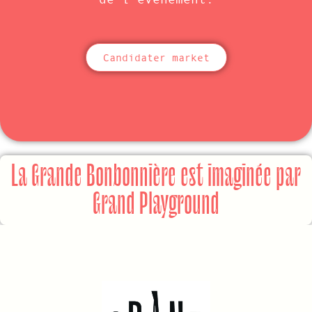
Candidater market
La Grande Bonbonnière est imaginée par
Grand Playground