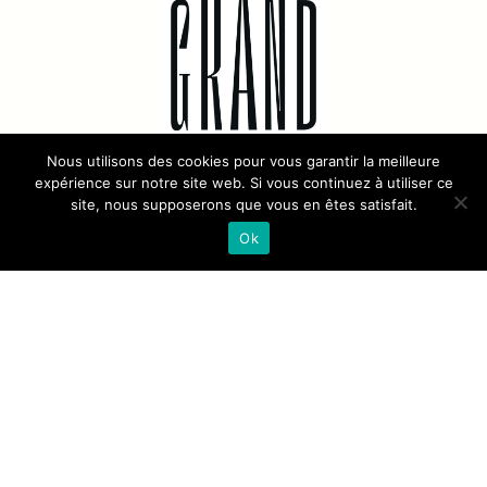
Nous utilisons des cookies pour vous garantir la meilleure
expérience sur notre site web. Si vous continuez à utiliser ce
site, nous supposerons que vous en êtes satisfait.
Grand Playground imagine et active des
Ok
événements, pop-up stores et
expériences hybrides capables de
transformer temporairement des lieux
en destinations vivantes.
Avec La Grande Bonbonnière, Grand
Playground réunit dans un même