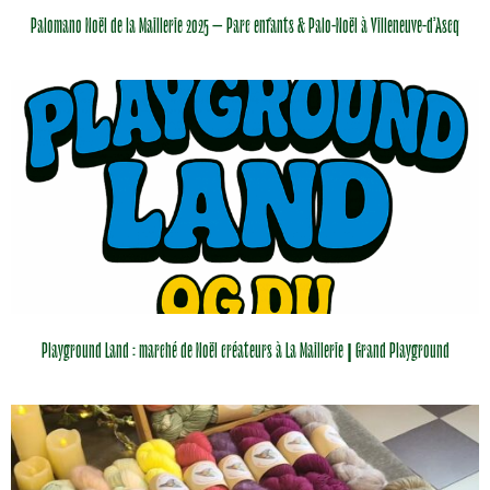
Palomano Noël de la Maillerie 2025 – Parc enfants & Palo-Noël à Villeneuve-d’Ascq
Playground Land : marché de Noël créateurs à La Maillerie | Grand Playground