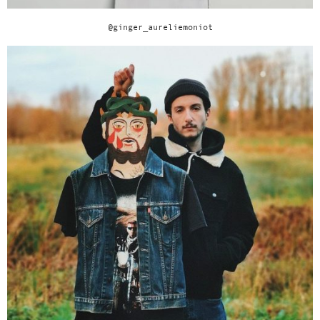
@ginger_aureliemoniot