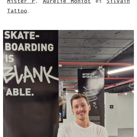
Mister P
,
Aurélie Moniot
et
Silvain
Tattoo
.