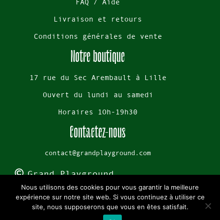
FAQ / Aide
Livraison et retours
Conditions générales de vente
Notre boutique
17 rue du Sec Arembault à Lille
Ouvert du lundi au samedi
Horaires 1Oh-19h30
Contactez-nous
contact@grandplayground.com
Grand Playground
Nous utilisons des cookies pour vous garantir la meilleure
Mentions légales
expérience sur notre site web. Si vous continuez à utiliser ce
site, nous supposerons que vous en êtes satisfait.
Cookies