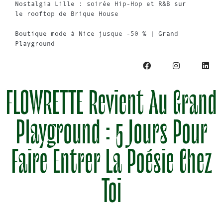
Nostalgia Lille : soirée Hip-Hop et R&B sur
le rooftop de Brique House
Boutique mode à Nice jusque -50 % | Grand
Playground
FLOWRETTE Revient Au Grand
Playground : 5 Jours Pour
Faire Entrer La Poésie Chez
Toi