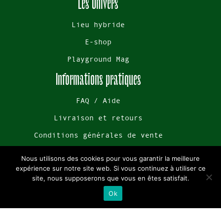
Les Univers
Lieu hybride
E-shop
Playground Mag
Informations pratiques
FAQ / Aide
Livraison et retours
Conditions générales de vente
Notre boutique
Nous utilisons des cookies pour vous garantir la meilleure
expérience sur notre site web. Si vous continuez à utiliser ce
17 rue du Sec Arembault à Lille
site, nous supposerons que vous en êtes satisfait.
Ok
Ouvert du lundi au samedi
Horaires 1Oh-19h30