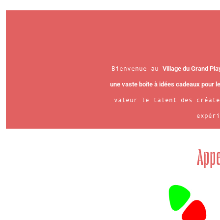
Bienvenue au
Village du Grand Pla
une vaste boîte à idées cadeaux pour le
valeur le talent des créat
expéri
Appe