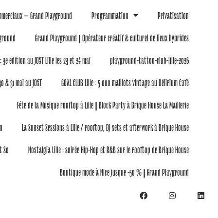
commerciaux – Grand Playground
Programmation
Privatisation
yground
Grand Playground | Opérateur créatif & culturel de lieux hybrides
: 3e édition au JOST Lille les 23 et 24 mai
playground-tattoo-club-lille-2026
0 & 31 mai au JOST
GOAL CLUB Lille : 5 000 maillots vintage au Délirium Café
Fête de la Musique rooftop à Lille | Block Party à Brique House La Maillerie
n
La Sunset Sessions à Lille / rooftop, DJ sets et afterwork à Brique House
t So
Nostalgia Lille : soirée Hip-Hop et R&B sur le rooftop de Brique House
Boutique mode à Nice jusque -50 % | Grand Playground