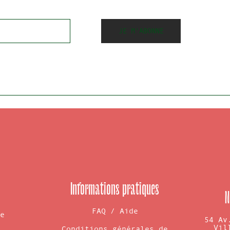
JE M'ABONNE
Informations pratiques
N
FAQ / Aide
de
54 Av
Vil
Conditions générales de