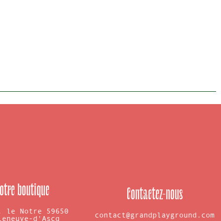
otre boutique
Contactez-nous
. le Notre 59650
contact@grandplayground.com
leneuve-d'Ascq