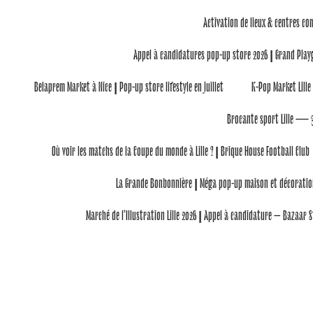
Activation de lieux & centres 
Appel à candidatures pop-up store 2026 | Grand Pla
Belaprem Market à Nice | Pop-up store lifestyle en juillet
K-Pop Market Lille 
Brocante sport Lille — 3
Où voir les matchs de la Coupe du monde à Lille ? | Brique House Football Club
La Grande Bonbonnière | Méga pop-up maison et décoratio
Marché de l’Illustration Lille 2026 | Appel à candidature – Bazaar S