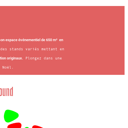
son espace événementiel de 650 m² en
des stands variés mettant en
tion originaux.
Plongez dans une
 Noël.
round