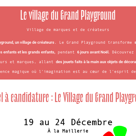
Le village du Grand Playground
Village de marques et de créateurs
yground, un village de créateurs
. Le Grand Playground transforme
s enfants et les grands enfants,
pendant
6 jours avant Noël.
Découvrez 
eurs et marques, allant
des jouets faits à la main aux objets de décora
ence magique où l’imagination est au cœur de l’esprit de
l à candidature : Le Village du Grand Playg